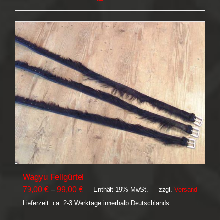
Wagyu Fellgürtel
Preisspanne:
79,00
€
–
99,00
€
Enthält 19% MwSt.
zzgl.
Versand
79,00 €
Lieferzeit: ca. 2-3 Werktage innerhalb Deutschlands
bis