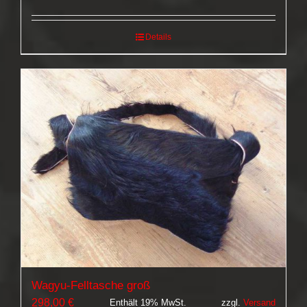
99,00 €
Details
Wagyu-Felltasche groß
298,00
€
Enthält 19% MwSt.
zzgl.
Versand