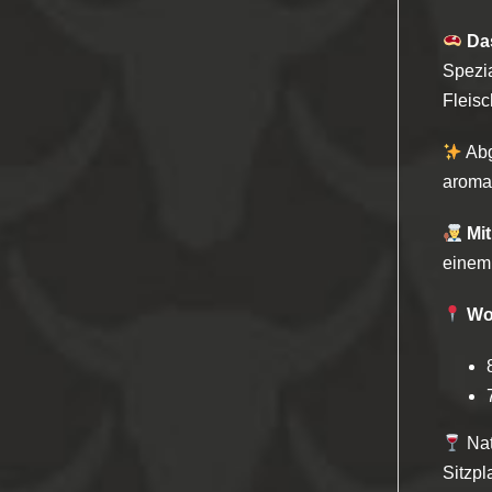
Da
Spezia
Fleisc
Abg
aromat
Mit
einem
W
Nat
Sitzpl