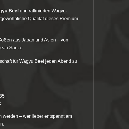
gyu Beef
und raffinierten Wagyu-
ßergewöhnliche Qualität dieses Premium-
Soßen aus Japan und Asien – von
 Bean Sauce.
nschaft für Wagyu Beef jeden Abend zu
 35
3
n werden – wer lieber entspannt am
n.