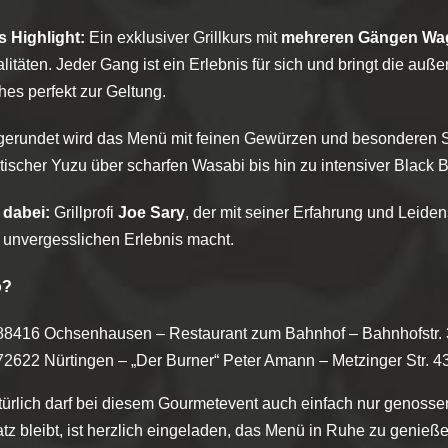
s Highlight:
Ein exklusiver Grillkurs mit
mehreren Gängen Wa
litäten. Jeder Gang ist ein Erlebnis für sich und bringt die au
hes perfekt zur Geltung.
erundet wird das Menü mit feinen Gewürzen und besonderen 
ischer Yuzu über scharfen Wasabi bis hin zu intensiver Black
 dabei:
Grillprofi
Joe Sary
, der mit seiner Erfahrung und Leide
 unvergesslichen Erlebnis macht.
o?
88416 Ochsenhausen – Restaurant zum Bahnhof – Bahnhofstr.
72622 Nürtingen – „Der Burner“ Peter Amann – Metzinger Str. 4
ürlich darf bei diesem Gourmetevent auch einfach nur genosse
atz bleibt, ist herzlich eingeladen, das Menü in Ruhe zu genieße