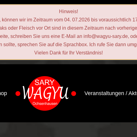
Hinweis!
, können wir im Zeitraum vom 04. 07.2026 bis voraussichtlich 
ks oder Fleisch vor Ort sind in diesem Zeitraum nach vorherig
seite, schreiben Sie uns eine E‑Mail an info@wagyu-sary.de, od
in sollte, sprechen Sie auf die Sprachbox. Ich rufe Sie dann um
Vielen Dank für Ihr Verständnis!
hop
Veranstaltungen / Akt