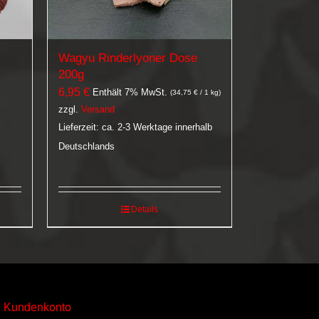
Wagyu Rinderlyoner Dose
200g
6,95
€
Enthält 7% MwSt.
(
34,75
€
/ 1 kg)
zzgl.
Versand
Lieferzeit: ca. 2-3 Werktage innerhalb
Deutschlands
Details
Kundenkonto