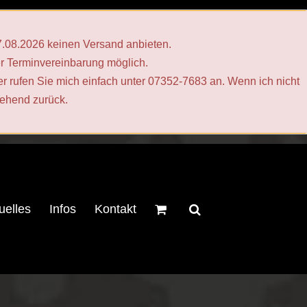
17.08.2026 keinen Versand anbieten.
er Terminvereinbarung möglich.
er rufen Sie mich einfach unter 07352-7683 an. Wenn ich nicht
gehend zurück.
uelles
Infos
Kontakt