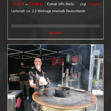
Preisspanne:
79,00
€
–
99,00
€
Enthält 19% MwSt.
zzgl.
Versand
79,00 €
Lieferzeit: ca. 2-3 Werktage innerhalb Deutschlands
bis
99,00 €
Details