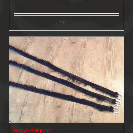
25,00 €
bis
250,00 €
Details
Wagyu Fellgürtel