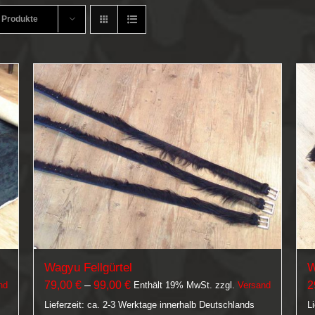
 Produkte
Wagyu Fellgürtel
W
Preisspanne:
79,00
€
–
99,00
€
2
nd
Enthält 19% MwSt.
zzgl.
Versand
79,00 €
Lieferzeit: ca. 2-3 Werktage innerhalb Deutschlands
L