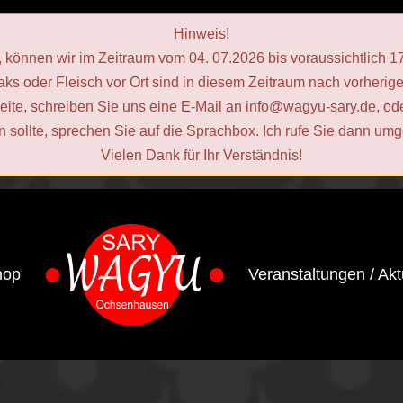
Hinweis!
, können wir im Zeitraum vom 04. 07.2026 bis voraussichtlich 
ks oder Fleisch vor Ort sind in diesem Zeitraum nach vorherig
seite, schreiben Sie uns eine E‑Mail an info@wagyu-sary.de, od
in sollte, sprechen Sie auf die Sprachbox. Ich rufe Sie dann um
Vielen Dank für Ihr Verständnis!
hop
Veranstaltungen / Akt