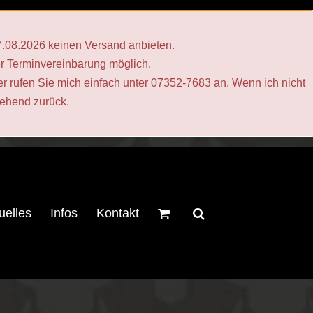
17.08.2026 keinen Versand anbieten.
er Terminvereinbarung möglich.
er rufen Sie mich einfach unter 07352-7683 an. Wenn ich nicht
gehend zurück.
uelles
Infos
Kontakt