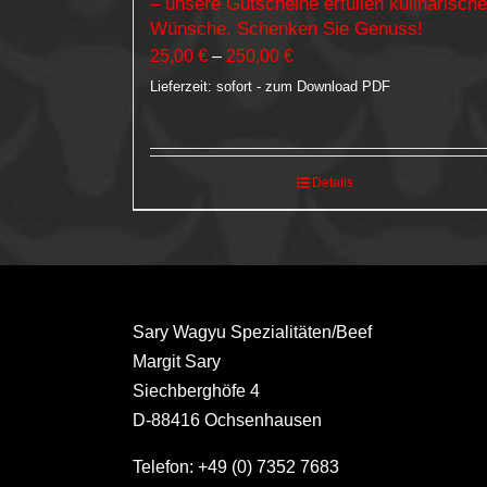
– unsere Gutscheine erfüllen kulinarische
Wünsche. Schenken Sie Genuss!
Preisspanne:
25,00
€
–
250,00
€
25,00 €
Lieferzeit: sofort - zum Download PDF
bis
250,00 €
Details
Sary Wagyu Spezialitäten/Beef
Margit Sary
Siechberghöfe 4
D-88416 Ochsenhausen
Telefon: +49 (0) 7352 7683