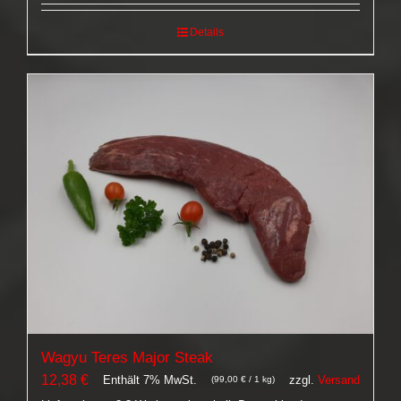
Details
Wagyu Teres Major Steak
12,38
€
Enthält 7% MwSt.
zzgl.
Versand
(
99,00
€
/ 1 kg)