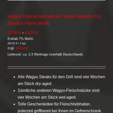
Wagyu Oberschalendeckel Steak Hopside Cut
(ähnlich Flank Steak)
Preisspanne:
20,30
€
–
65,03
€
Enthält 7% MwSt.
20,30 €
(
99,00
€
/ 1 kg)
bis
zzgl.
Versand
65,03 €
Lieferzeit: ca. 2-3 Werktage innerhalb Deutschlands
Alle Wagyu Steaks für den Grill sind vier Wochen
am Stück dry-aged.
Sämtliche anderen Wagyu-Fleischstücke sind
vier Wochen am Stück wet-aged.
Tolle Geschenkidee für Fleischliebhaber,
jederzeit griffbereit bei Ihnen im Gefrierschrank.