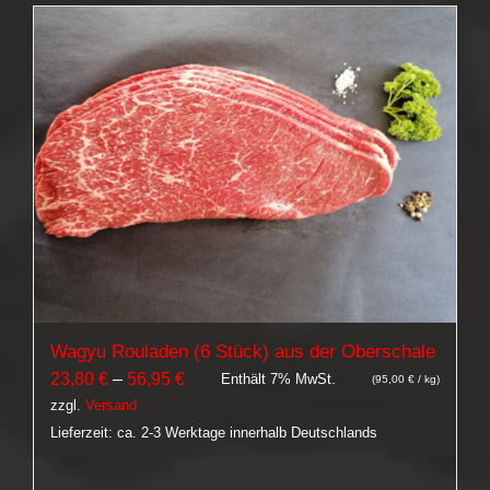
Wagyu Rouladen (6 Stück) aus der Oberschale
Preisspanne:
23,80
€
–
56,95
€
Enthält 7% MwSt.
(
95,00
€
/ kg)
zzgl.
Versand
23,80 €
Lieferzeit: ca. 2-3 Werktage innerhalb Deutschlands
bis
56,95 €